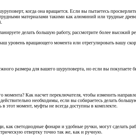
уруповерт, когда она вращается. Если вы пытаетесь просверлит
е трудными материалами такими как алюминий или трудные дре
.
анируете делать большую работу, рассмотрите более высокий р
ваш уровень вращающего момента или отрегулировать вашу скор
ужного размера для вашего шуруповерта, но если вы покупаете б
 момента? Как насчет переключателя, чтобы изменить направлен
действительно необходимы, если вы собираетесь делать большую
в этот момент, муфты не всегда доступны в комплекте.
щи, как светодиодные фонари и удобные ручки, могут сделать р
трическую отвертку точно так же, как и ручную.