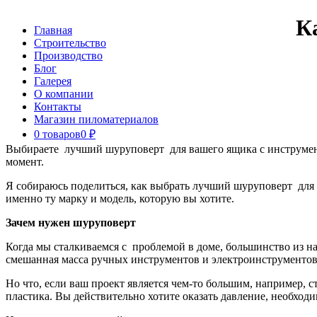
Перейти
К
Главная
к
Строительство
контенту
Производство
Блог
Галерея
О компании
Контакты
Магазин пиломатериалов
0 товаров
0 ₽
Выбираете лучший шуруповерт для вашего ящика с инструмент
момент.
Я собираюсь поделиться, как выбрать лучший шуруповерт для 
именно ту марку и модель, которую вы хотите.
Зачем нужен шуруповерт
Когда мы сталкиваемся с проблемой в доме, большинство из на
смешанная масса ручных инструментов и электроинструментов 
Но что, если ваш проект является чем-то большим, например, 
пластика. Вы действительно хотите оказать давление, необход